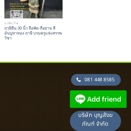
ฤาษีตาไฟ
ฤๅษียืน 30 นิ้ว ถือพัด-ถือย่าม สี
มันปูทาทอง ฤาษี บรมครูแห่งสรรพ
วิชา
081 448 8585
บริษัท บุญสังฆ
ภัณฑ์ จำกัด