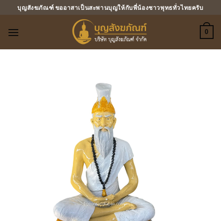
ข้าม
บุญสังฆภัณฑ์ ขออาสาเป็นสะพานบุญให้กับพี่น้องชาวพุทธทั่วไทยครับ
ไป
ยัง
0
เนื้อหา