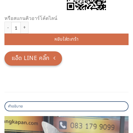
หรือสแกนคิวอาร์โค้ดไลน์
จำนวน หลวงปู่ฤาษี ทองเหลืง หน้าตัก 30 นิ้ว ชิ้น
หยิบใส่ตะกร้า
แอ็ด LINE คลิ๊ก
คำอธิบาย