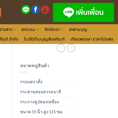
ข่าวสาร
ธรรมมะ
ติดต่อเรา
สะพานบุญ
ัณฑ์ จำกัด
โบว์ชัวร้านบุญสังฆภัณฑ์
เทียนพรรษา ราคาไม่แพง
หมวดหมู่สินค้า
กรอบตราตั้ง
กระดาษสอบธรรมบาลี
กระถางธูปทองเหลือง
ขนาด 15 นิ้ว สูง 115 ซม.