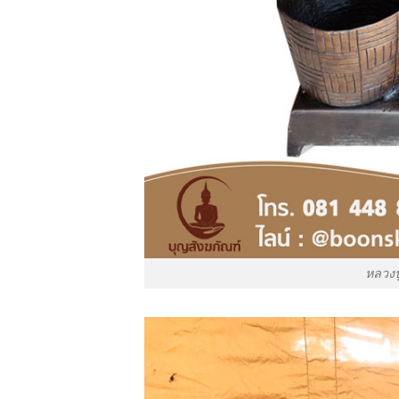
หลวงปู