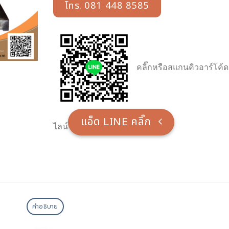
โทร. 081 448 8585
คลิ๊กหรือสแกนคิวอาร์โค้ด
แอ็ด LINE คลิ๊ก
ไลน์
คำอธิบาย