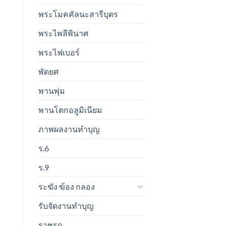
พระโมคคัลนะสารีบุตร
พระไพลีพินาศ
พระไฟเบอร์
พัดยศ
พานพุ่ม
พานโตกอลูมิเนียม
ภาพผลงานทำบุญ
ร.6
ร.9
ระฆัง ฆ้อง กลอง
รับจัดงานทำบุญ
ราชรถ