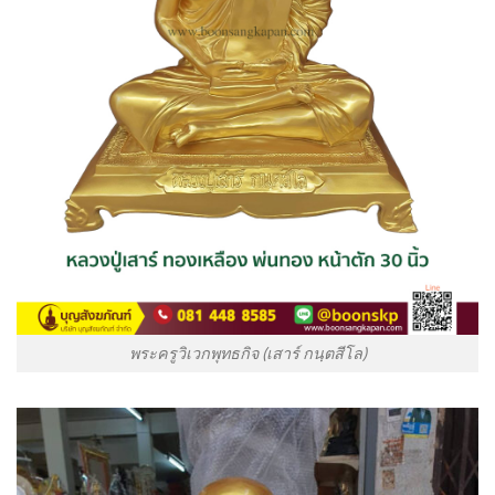
พระครูวิเวกพุทธกิจ (เสาร์ กนฺตสีโล)