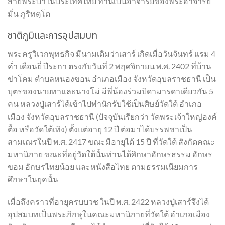
สายพระป่าในประเทศไทย ท่านเป็นอาจารย์ของพระอาจารย์
มั่น ภูริทตฺโต
ชาติภูมิและการอุปสมบท
พระครูวิเวกพุทธกิจ มีนามเดิมว่าเสาร์ เกิดเมื่อวันจันทร์ แรม 4
ค่ำ เดือนยี่ ปีระกา ตรงกับวันที่ 2 พฤศจิกายน พ.ศ. 2402 ที่บ้าน
ข่าโคม ตำบลหนองขอน อำเภอเมือง จังหวัดอุบลราชธานี เป็น
บุตรของนายทาและนางโม่ มีพี่น้องร่วมบิดามารดาเดียวกัน 5
คน หลวงปู่เสาร์ได้เข้าไปพำนักรับใช้เป็นศิษย์วัดใต้ อำเภอ
เมือง จังหวัดอุบลราชธานี (ปัจจุบันเรียกว่า วัดพระเจ้าใหญ่องค์
ตื้อ หรือวัดใต้เทิง) ตั้งแต่อายุ 12 ปี ต่อมาได้บรรพชาเป็น
สามเณรในปี พ.ศ. 2417 ขณะมีอายุได้ 15 ปี ที่วัดใต้ สังกัดคณะ
มหานิกาย ขณะที่อยู่วัดใต้นั้นท่านได้ศึกษาอักษรธรรม อักษร
ขอม อักษรไทยน้อย และหนังสือไทย ตามธรรมเนียมการ
ศึกษาในยุคนั้น
เมื่อถึงคราวที่อายุครบบวช ในปี พ.ศ. 2422 หลวงปู่เสาร์จึงได้
อุปสมบทเป็นพระภิกษุในคณะมหานิกายที่วัดใต้ อำเภอเมือง