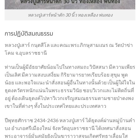
หลวงปู่เสาร์หน้าตัก 30 นิ้ว ทองเหลือง พ่นทอง
การปฏิบัติสมณธรรม
หลวงปู่เสาร์ กนฺตสีโล และคณะพระภิกษุสามเณร ณ วัดป่าข่า
โคม จ.อุบลราชธานี
ท่านเป็นผู้มีอัธยาศัยน้อมไปในทางสมถะวิปัสสนา มีความเพียร
เป็นเลิศ มีความสงบเสงี่ยม กิริยามารยาทเรียบร้อย สุขุม พูด
น้อย และพอใจแนะนำสั่งสอนผู้อื่นในทางนั้นด้วย เป็นผู้ใฝ่ใจใน
ธุดงควัตรหนักแน่นในพระธรรมวินัย ชอบวิเวกและไม่ติดถิ่นที่
อยู่ ต้องเดินธุดงค์ไปหาวิเวกเจริญสมณธรรมตามชายป่าดงพง
เขาในที่ต่างๆ ทั้งในประเทศไทยและประเทศลาว
ปีพุทธศักราช 2434-2436 หลวงปู่เสาร์ ได้ธุดงค์ผ่านหมู่บ้านคำ
บง อำเภอศรีเมืองใหม่ จังหวัดอุบลราชธานี ได้เทศนาสั่งสอน
พระอาจารย์มั่นสมัยยังเป็นฆาราวาสจนเกิดศรัทธาเลื่อมใส