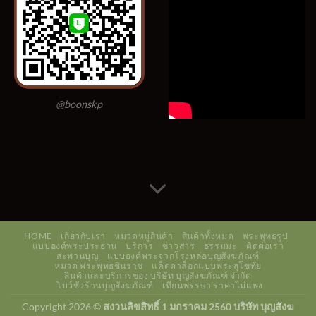
@boonskp
HOME
เกี่ยวกับเรา
หมวดหมู่สินค้า
สินค้าทั้งหมด
พระพุทธรูป
แบบองค์พระประธาน
บริการ
ข่าวสาร
ธรรมมะ
ติดต่อเรา
สะพานบุญ
แบบองค์พระจากโรงหล่อบุญสังฆภัณฑ์
หมวด พระพุทธชินราช
แค็ตตาล็อกแบบพระสุโขทัย
สินค้าและบริการของ บริษัท บุญสังฆภัณฑ์ จำกัด
โบว์ชัวร้านบุญสังฆภัณฑ์
เทียนพรรษา ราคาไม่แพง
Copyright 2026 ©
สงวนลิขสิทธิ์ 1 มกราคม 2560 บริษัท บุญสังฆ