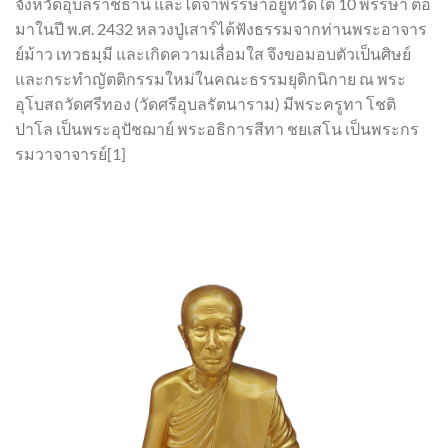
จังหวัดอุบลราชธานี และได้จำพรรษาอยู่ที่วัดใต้ 10 พรรษา ต่อ
มาในปี พ.ศ. 2432 หลวงปู่เสาร์ได้ฟังธรรมจากท่านพระอาจาร
ย์ม้าว เทวธมฺมี และเกิดความเลื่อมใส จึงขอมอบตัวเป็นศิษย์
และกระทำญัตติกรรมใหม่ในคณะธรรมยุติกนิกาย ณ พระ
อุโบสถวัดศรีทอง (วัดศรีอุบลรัตนาราม) มีพระครูทา โชติ
ปาโล เป็นพระอุปัชฌาย์ พระอธิการสีทา ชยเสโน เป็นพระกร
รมวาจาจารย์[1]