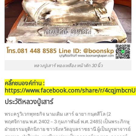
หลวงปู่เสาร์ ทองเหลือง หน้าตัก 30 นิ้ว
คลิ๊กชมองค์ท่าน :
https://www.facebook.com/share/r/4cqjmbcn
ประวัติหลวงปู่เสาร์
พระครูวิเวกพุทธกิจ นามเดิม เสาร์ ฉายา กนฺตสีโล (2
พฤศจิกายน พ.ศ. 2402 – 3 กุมภาพันธ์ พ.ศ. 2485) เป็นพระภิกษุ
ฝ่ายธรรมยุติกนิกาย ชาวจังหวัดอุบลราชธานี ผู้เป็นบูรพาจารย์