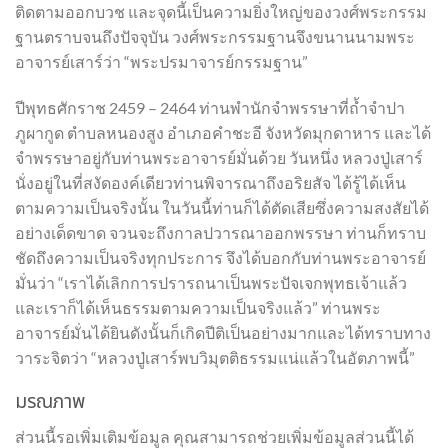
ติดตามออกบวช และจุดนี้เป็นความยิ่งใหญ่ของวงศ์พระกรรม
ฐานตราบจนถึงปัจจุบัน วงศ์พระกรรมฐานจึงขนานนามพระ
อาจารย์เสาร์ว่า “พระปรมาจารย์กรรมฐาน”
ปีพุทธศักราช 2459 – 2464 ท่านพำนักจำพรรษาที่ถ้ำจำปา
ภูผากูด ตำบลหนองสูง อำเภอคำชะอี จังหวัดมุกดาหาร และได้
จำพรรษาอยู่กับท่านพระอาจารย์มั่นด้วย วันหนึ่ง หลวงปู่เสาร์
นั่งอยู่ในที่สงัดองค์เดียวท่านพิจารณาถึงอริยสัจ ได้รู้ได้เห็น
ตามความเป็นจริงนั้น ในวันนี้ท่านก็ได้ตัดเสียซึ่งความสงสัยได้
อย่างเด็ดขาด จวนจะถึงกาลปวารณาออกพรรษา ท่านก็ทราบ
ชัดถึงความเป็นจริงทุกประการ จึงได้บอกกับท่านพระอาจารย์
มั่นว่า “เราได้เลิกการปรารถนาเป็นพระปัจเจกพุทธเจ้าแล้ว
และเราก็ได้เห็นธรรมตามความเป็นจริงแล้ว” ท่านพระ
อาจารย์มั่นได้ยินดังนั้นก็เกิดปีติเป็นอย่างมากและได้ทราบทาง
วาระจิตว่า “หลวงปู่เสาร์พบวิมุตติธรรมแน่แล้วในอัตภาพนี้”
มรณภาพ
ส่วนนี้รอเพิ่มเติมข้อมูล คุณสามารถช่วยเพิ่มข้อมูลส่วนนี้ได้