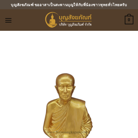
ข้าม
บุญสังฆภัณฑ์ ขออาสาเป็นสะพานบุญให้กับพี่น้องชาวพุทธทั่วไทยครับ
ไป
ยัง
0
เนื้อหา