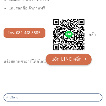
แกะสลักชื่อเจ้าภาพฟรี
โทร. 081 448 8585
คลิ๊ก
แอ็ด LINE คลิ๊ก
หรือสแกนคิวอาร์โค้ดไลน์
คำอธิบาย