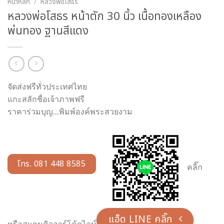
หน้าหลัก
/
หลวงพ่อโสธร
หลวงพ่อโสธร หน้าตัก 30 นิ้ว เนื้อทองเหลือง
พ่นทอง ฐานสีแดง
จัดส่งฟรีทั่วประเทศไทย
แกะสลักชื่อเจ้าภาพฟรี
ราคาร่วมบุญ…พิมพ์องค์พระสวยงาม
โทร. 081 448 8585
คลิ๊ก
แอ็ด LINE คลิ๊ก
หรือสแกนคิวอาร์โค้ดไลน์