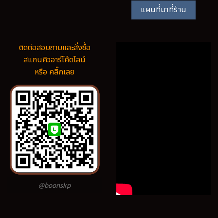
แผนที่มาที่ร้าน
ติดต่อสอบถามและสั่งซื้อ
สแกนคิวอาร์โค้ดไลน์
หรือ คลิ๊กเลย
@boonskp