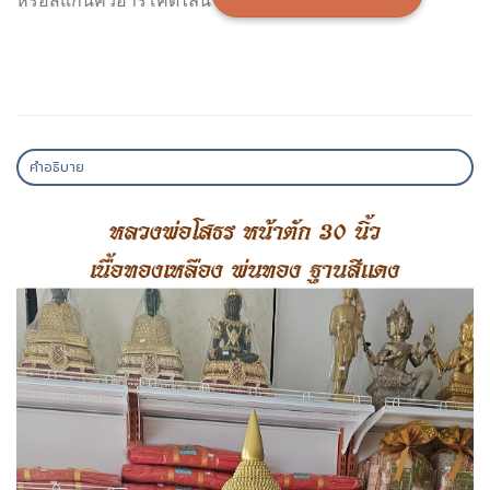
คำอธิบาย