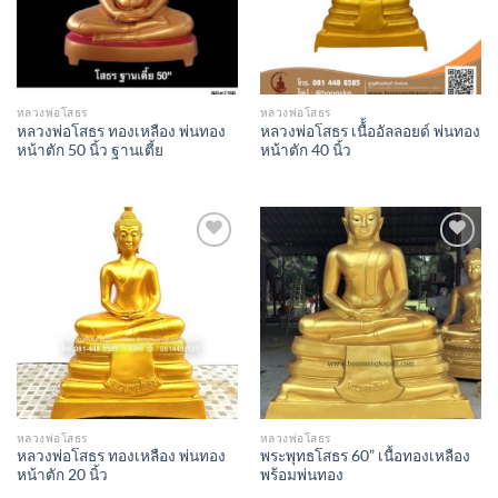
หลวงพ่อโสธร
หลวงพ่อโสธร
หลวงพ่อโสธร ทองเหลือง พ่นทอง
หลวงพ่อโสธร เนื้้ออัลลอยด์ พ่นทอง
หน้าตัก 50 นิ้ว ฐานเตี้ย
หน้าตัก 40 นิ้ว
Add to
Add to
Wishlist
Wishlist
หลวงพ่อโสธร
หลวงพ่อโสธร
หลวงพ่อโสธร ทองเหลือง พ่นทอง
พระพุทธโสธร 60” เนื้อทองเหลือง
หน้าตัก 20 นิ้ว
พร้อมพ่นทอง