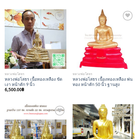
Add to
Add to
Wishlist
Wishlist
หลวงพ่อโสธร
หลวงพ่อโสธร
หลวงพ่อโสธร เนื้อทองเหลือง ขัด
หลวงพ่อโสธร เนื้องทองเหลือง พ่น
เงา หน้าตัก 9 นิ้ว
ทอง หน้าตัก 50 นิ้ว ฐานสูง
6,500.00
฿
Add to
Add to
Wishlist
Wishlist