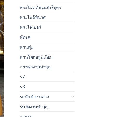
พระโมคคัลนะสารีบุตร
พระไพลีพินาศ
พระไฟเบอร์
พัดยศ
พานพุ่ม
พานโตกอลูมิเนียม
ภาพผลงานทำบุญ
ร.6
ร.9
ระฆัง ฆ้อง กลอง
รับจัดงานทำบุญ
ราชรถ