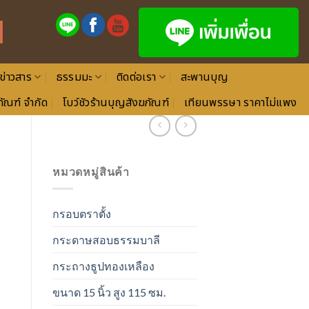
ข่าวสาร
ธรรมมะ
ติดต่อเรา
สะพานบุญ
ัณฑ์ จำกัด
โบว์ชัวร้านบุญสังฆภัณฑ์
เทียนพรรษา ราคาไม่แพง
หมวดหมู่สินค้า
กรอบตราตั้ง
กระดาษสอบธรรมบาลี
กระถางธูปทองเหลือง
ขนาด 15 นิ้ว สูง 115 ซม.