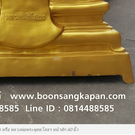
หรือ หลวงพ่อพระพุทธโสธร หน้าตัก 60 นิ้ว