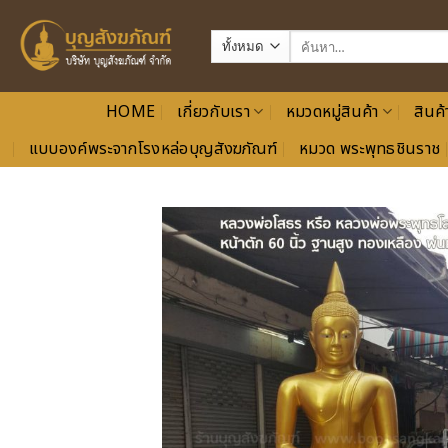
ข้าม
ไป
ค้นหา:
ยัง
เนื้อหา
HOME
เกี่ยวกับเรา
หมวดหมู่สินค้า
สินค้
แบบองค์พระจากโรงหล่อบุญสังฆภัณฑ์
หมวด พระพุทธชินราช