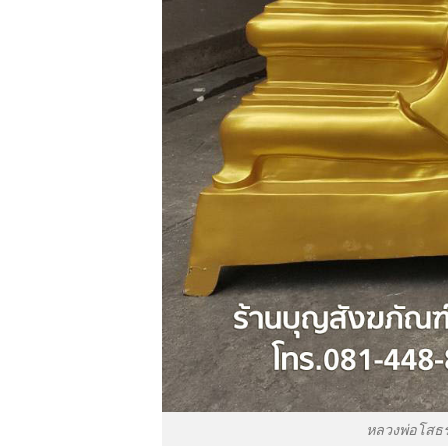
หลวงพ่อโสธร 