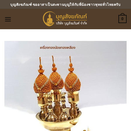
ข้าม
บุญสังฆภัณฑ์ ขออาสาเป็นสะพานบุญให้กับพี่น้องชาวพุทธทั่วไทยครับ
ไป
ยัง
0
เนื้อหา