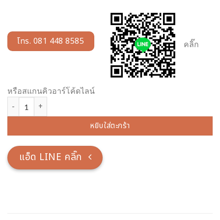
โทร. 081 448 8585
คลิ๊ก
หรือสแกนคิวอาร์โค้ดไลน์
จำนวน เครื่องทองน้อย ทองเหลือง ชิ้น
หยิบใส่ตะกร้า
แอ็ด LINE คลิ๊ก