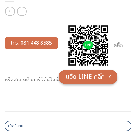
โทร. 081 448 8585
คลิ๊ก
แอ็ด LINE คลิ๊ก
หรือสแกนคิวอาร์โค้ดไลน์
คำอธิบาย