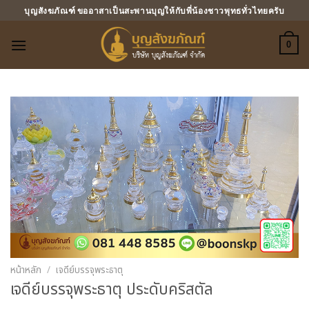
ข้าม
บุญสังฆภัณฑ์ ขออาสาเป็นสะพานบุญให้กับพี่น้องชาวพุทธทั่วไทยครับ
ไป
ยัง
0
เนื้อหา
หน้าหลัก
/
เจดีย์บรรจุพระธาตุ
เจดีย์บรรจุพระธาตุ ประดับคริสตัล