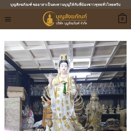
ข้าม
บุญสังฆภัณฑ์ ขออาสาเป็นสะพานบุญให้กับพี่น้องชาวพุทธทั่วไทยครับ
ไป
ยัง
0
เนื้อหา