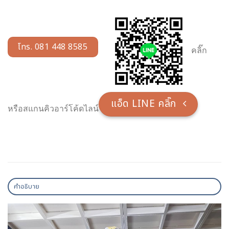
โทร. 081 448 8585
คลิ๊ก
แอ็ด LINE คลิ๊ก
หรือสแกนคิวอาร์โค้ดไลน์
คำอธิบาย