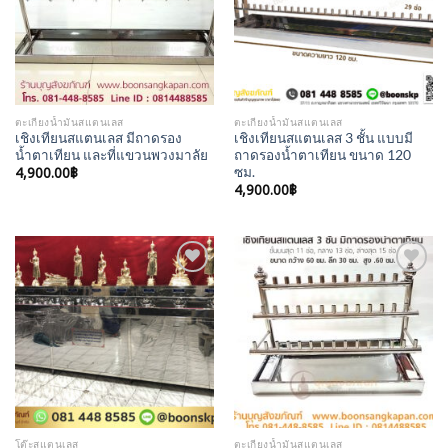
ตะเกียงน้ำมันสแตนเลส
ตะเกียงน้ำมันสแตนเลส
เชิงเทียนสแตนเลส มีถาดรอง
เชิงเทียนสแตนเลส 3 ชั้น แบบมี
น้ำตาเทียน และที่แขวนพวงมาลัย
ถาดรองน้ำตาเทียน ขนาด 120
4,900.00
฿
ซม.
4,900.00
฿
Add to
Add to
Wishlist
Wishlist
โต๊ะสแตนเลส
ตะเกียงน้ำมันสแตนเลส