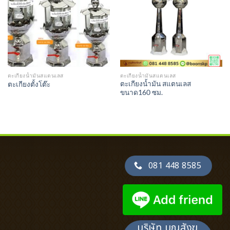
Wishlist
Wishlist
ตะเกียงน้ำมันสแตนเลส
ตะเกียงน้ำมันสแตนเลส
ตะเกียงน้ำมัน สแตนเลส
ตะเกียงตั้งโต๊ะ
ขนาด160 ซม.
081 448 8585
บริษัท บุญสังฆ