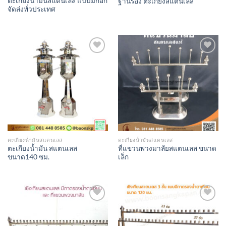
ตะเกียงน้ำมันสแตนเลส แบบมีก๊อก
ฐานรอง ตะเกียงสแตนเลส
จัดส่งทั่วประเทศ
Add to
Add to
Wishlist
Wishlist
ตะเกียงน้ำมันสแตนเลส
ตะเกียงน้ำมันสแตนเลส
ตะเกียงน้ำมัน สแตนเลส
ที่แขวนพวงมาลัยสแตนเลส ขนาด
ขนาด140 ซม.
เล็ก
Add to
Add to
Wishlist
Wishlist