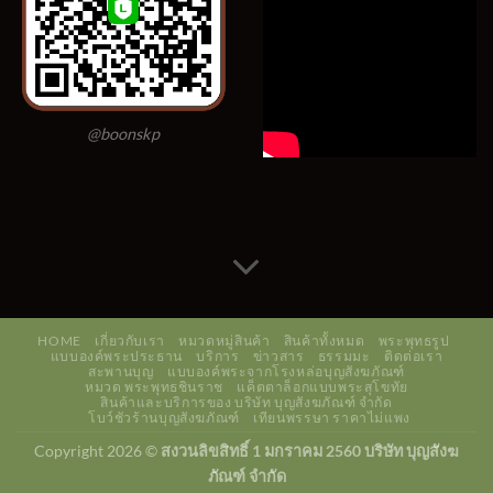
@boonskp
HOME
เกี่ยวกับเรา
หมวดหมู่สินค้า
สินค้าทั้งหมด
พระพุทธรูป
แบบองค์พระประธาน
บริการ
ข่าวสาร
ธรรมมะ
ติดต่อเรา
สะพานบุญ
แบบองค์พระจากโรงหล่อบุญสังฆภัณฑ์
หมวด พระพุทธชินราช
แค็ตตาล็อกแบบพระสุโขทัย
สินค้าและบริการของ บริษัท บุญสังฆภัณฑ์ จำกัด
โบว์ชัวร้านบุญสังฆภัณฑ์
เทียนพรรษา ราคาไม่แพง
Copyright 2026 ©
สงวนลิขสิทธิ์ 1 มกราคม 2560 บริษัท บุญสังฆ
ภัณฑ์ จำกัด