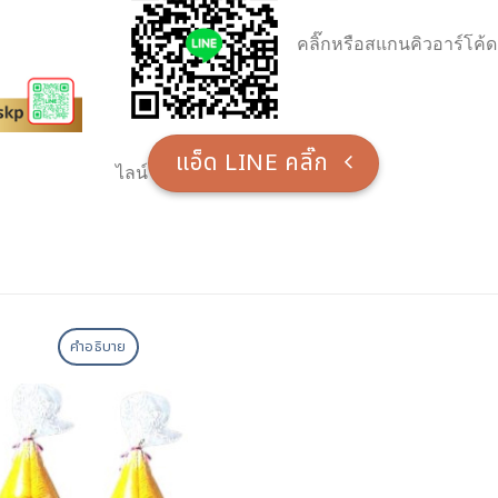
คลิ๊กหรือสแกนคิวอาร์โค้ด
แอ็ด LINE คลิ๊ก
ไลน์
คำอธิบาย