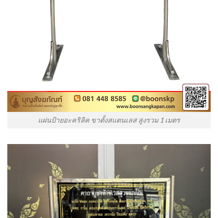
แผ่นป้ายอะคริลิค ขาตั้งสแตนเลส สูงรวม 1 เมตร