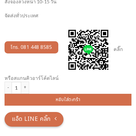
สั่งจองล่วงหน้า 10-15 วัน
จัดส่งทั่วประเทศ
โทร. 081 448 8585
คลิ๊ก
หรือสแกนคิวอาร์โค้ดไลน์
จำนวน แผ่นป้ายอะคริลิค ขนาด 40*60 ซม. ขาตั้งสแตนเลส สูงรวม 1 เมต
หยิบใส่ตะกร้า
แอ็ด LINE คลิ๊ก