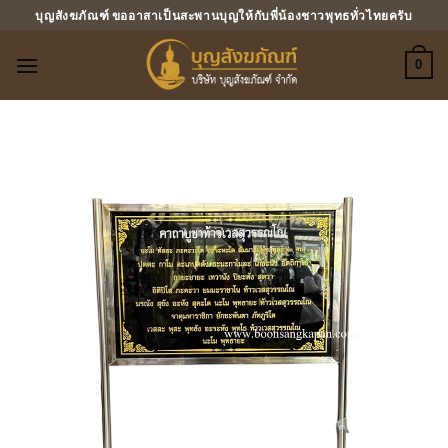
ข้าม
บุญสังฆภัณฑ์ ขออาสาเป็นสะพานบุญให้กับพี่น้องชาวพุทธทั่วไทยครับ
ไป
ยัง
0
เนื้อหา