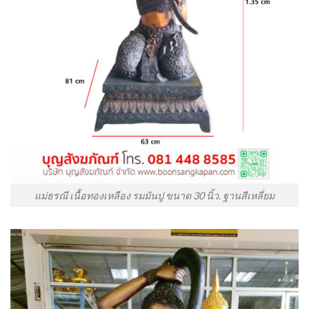
แม่ธรณี เนื้อทองเหลือง รมมันปู ขนาด 30 นิ้ว. ฐานสีเหลี่ยม