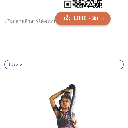
แอ็ด LINE คลิ๊ก
หรือสแกนคิวอาร์โค้ดไลน์
คำอธิบาย