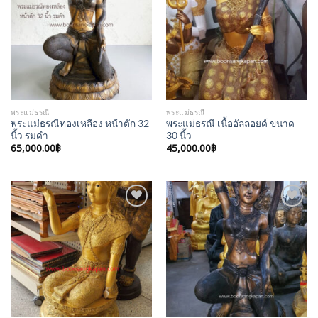
Wishlist
Wishlist
พระแม่ธรณี
พระแม่ธรณี
พระแม่ธรณีทองเหลือง หน้าตัก 32
พระแม่ธรณี เนื้ออัลลอยด์ ขนาด
นิ้ว รมดำ
30 นิ้ว
65,000.00
฿
45,000.00
฿
Add to
Add to
Wishlist
Wishlist