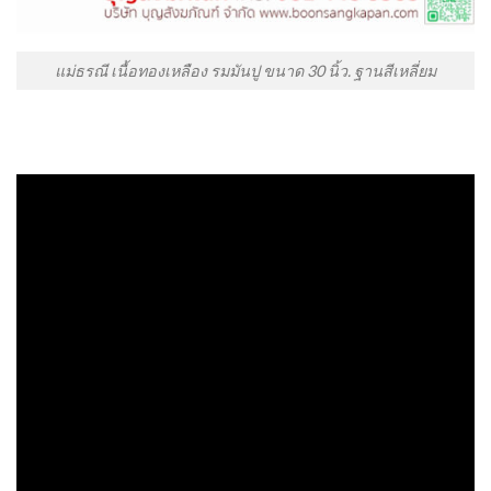
แม่ธรณี เนื้อทองเหลือง รมมันปู ขนาด 30 นิ้ว. ฐานสีเหลี่ยม