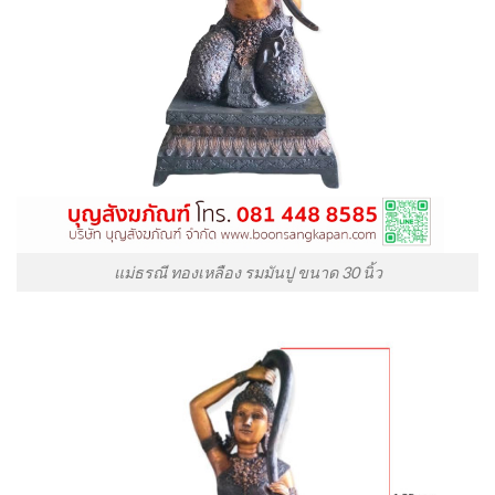
แม่ธรณี ทองเหลือง รมมันปู ขนาด 30 นิ้ว