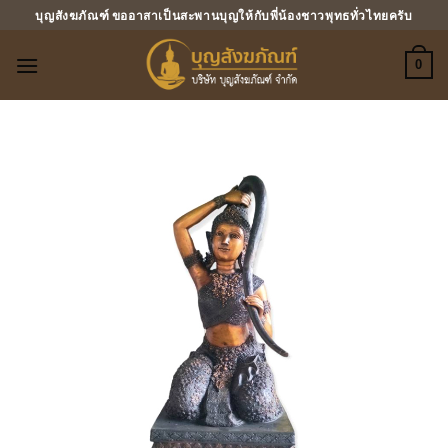
ข้าม
บุญสังฆภัณฑ์ ขออาสาเป็นสะพานบุญให้กับพี่น้องชาวพุทธทั่วไทยครับ
ไป
ยัง
0
เนื้อหา