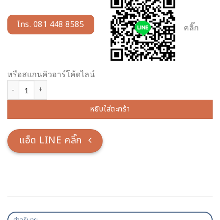
โทร. 081 448 8585
คลิ๊ก
หรือสแกนคิวอาร์โค้ดไลน์
จำนวน โต๊ะหมู่ ไม้สัก แบบเรียบ ขนาด หมู่ 9 หน้า 8 (นิ้ว) ชิ้น
หยิบใส่ตะกร้า
แอ็ด LINE คลิ๊ก