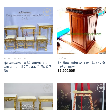
Add to
Add to
Wishlist
Wishlist
ชุดอปกรณ์แต่งงาน
โพเดียม
ชุดโต๊ะแต่งงาน ไม้เบญจพรรณ
โพเดียมไม้สักทอง ราคาไม่แพง จัด
แกะลายดอกไม้ ปิดทอง สีครีม มี 7
ส่งทั่วประเทศ
19,500.00
฿
ชิ้น
Add to
Add to
Wishlist
Wishlist