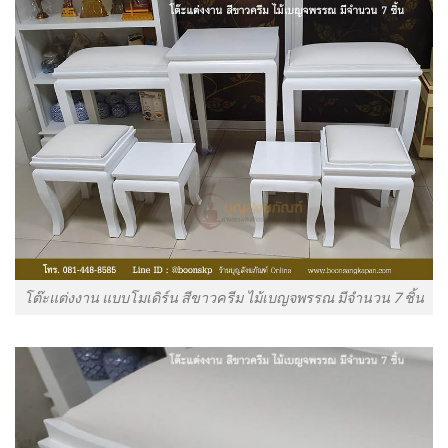
โต๊ะแต่งงาน แบบโมเดิร์น สีขาวครีม ไม้เบญจพรรณ มีจำนวน 7 ชิ้น