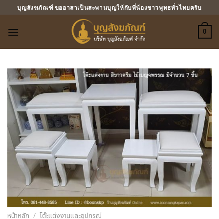
ข้าม
บุญสังฆภัณฑ์ ขออาสาเป็นสะพานบุญให้กับพี่น้องชาวพุทธทั่วไทยครับ
ไป
ยัง
0
เนื้อหา
หน้าหลัก
/
โต๊ะแต่งงานและอุปกรณ์