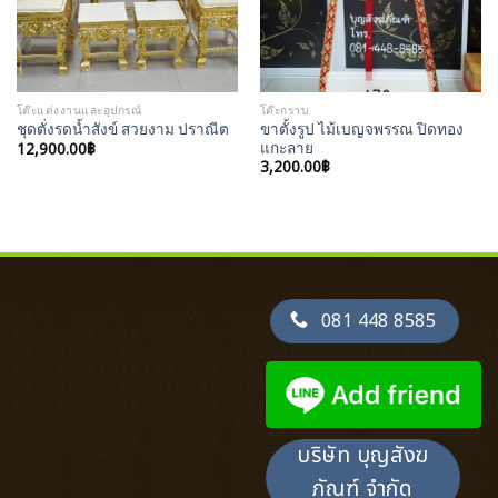
โต๊ะแต่งงานและอุปกรณ์
โต๊ะกราบ
ขาตั้งรูป ไม้เบญจพรรณ ปิดทอง
ชุดตั่งรดน้ำสังข์ สวยงาม ปราณีต
12,900.00
฿
แกะลาย
3,200.00
฿
081 448 8585
บริษัท บุญสังฆ
ภัณฑ์ จำกัด