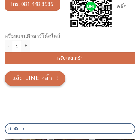
โทร. 081 448 8585
คลิ๊ก
หรือสแกนคิวอาร์โค้ดไลน์
จำนวน โต๊ะแต่งงาน แบบโมเดิร์น สีขาวครีม ไม้เบญจพรรณ มีจำนวน 7 ชิ้
หยิบใส่ตะกร้า
แอ็ด LINE คลิ๊ก
คำอธิบาย