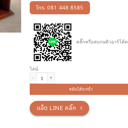
โทร. 081 448 8585
คลิ๊กหรือสแกนคิวอาร์โค้ด
ไลน์
จำนวน โพเดี้ยมไม้สัก แบบทึบ ขนาด 40 x 60 x 120 ซม. ชิ
หยิบใส่ตะกร้า
แอ็ด LINE คลิ๊ก