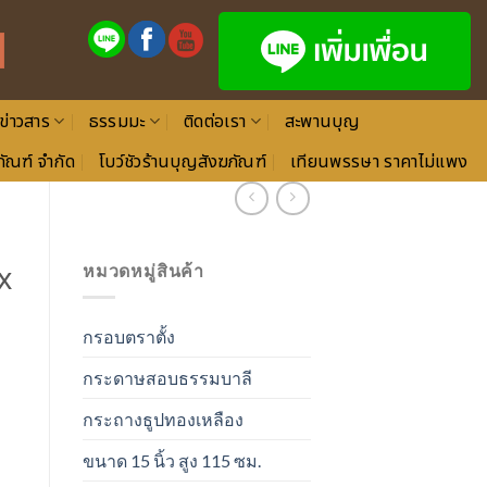
ข่าวสาร
ธรรมมะ
ติดต่อเรา
สะพานบุญ
ัณฑ์ จำกัด
โบว์ชัวร้านบุญสังฆภัณฑ์
เทียนพรรษา ราคาไม่แพง
x
หมวดหมู่สินค้า
กรอบตราตั้ง
กระดาษสอบธรรมบาลี
กระถางธูปทองเหลือง
ขนาด 15 นิ้ว สูง 115 ซม.