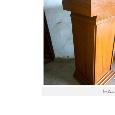
โพเดียม