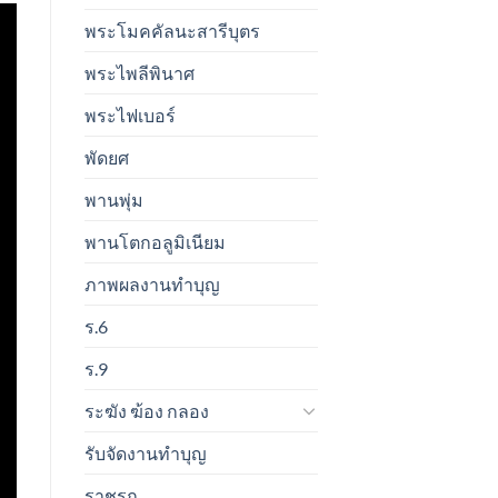
พระโมคคัลนะสารีบุตร
พระไพลีพินาศ
พระไฟเบอร์
พัดยศ
พานพุ่ม
พานโตกอลูมิเนียม
ภาพผลงานทำบุญ
ร.6
ร.9
ระฆัง ฆ้อง กลอง
รับจัดงานทำบุญ
ราชรถ