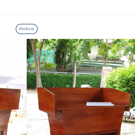
คำอธิบาย