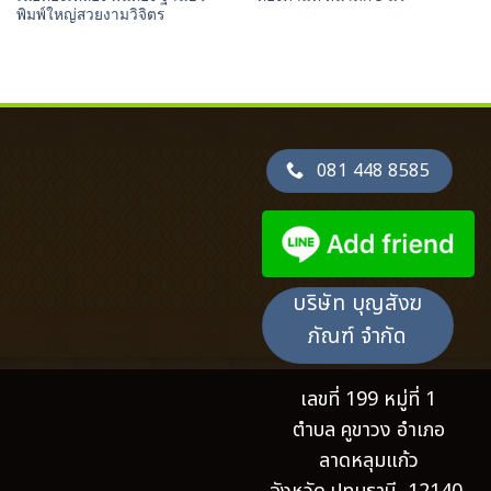
พิมพ์ใหญ่สวยงามวิจิตร
081 448 8585
บริษัท บุญสังฆ
ภัณฑ์ จำกัด
เลขที่ 199 หมู่ที่ 1
ตำบล คูขาวง อำเภอ
ลาดหลุมแก้ว