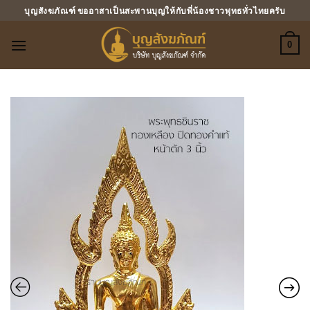
ข้าม
บุญสังฆภัณฑ์ ขออาสาเป็นสะพานบุญให้กับพี่น้องชาวพุทธทั่วไทยครับ
ไป
ยัง
0
เนื้อหา