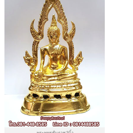
พระพุทธชินราช3นิ้ว