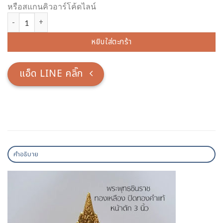
หรือสแกนคิวอาร์โค้ดไลน์
จำนวน พระพุทธชินราช 3 นิ้ว ทองเหลืองปิดทองคำแท้ ชิ้น
หยิบใส่ตะกร้า
แอ็ด LINE คลิ๊ก
คำอธิบาย