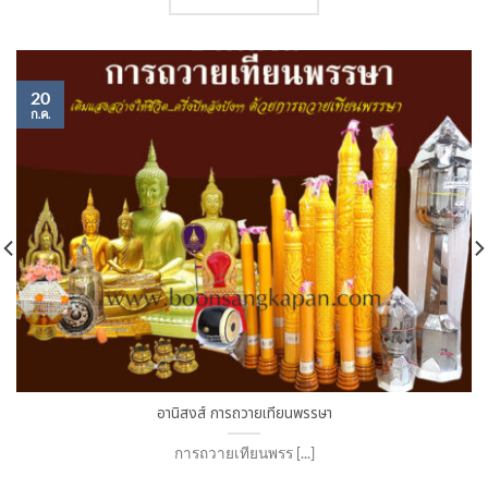
20
ก.ค.
อานิสงส์ การถวายเทียนพรรษา
การถวายเทียนพรร [...]