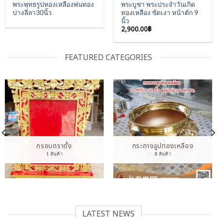
พระพุทธรูปทองเหลืองพ่นทอง
พระบูชา พระประจำวันเกิด
ปางลีลา30นิ้ว
ทองเหลือง ขัดเงา หน้าตัก 9
นิ้ว
2,900.00
฿
FEATURED CATEGORIES
กรอบตราตั้ง
กระถางธูปทองเหลือง
1 สินค้า
8 สินค้า
LATEST NEWS