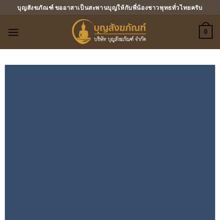
ข้าม
บุญสังฆภัณฑ์ ขออาสาเป็นสะพานบุญให้กับพี่น้องชาวพุทธทั่วไทยครับ
ไป
ยัง
0
เนื้อหา