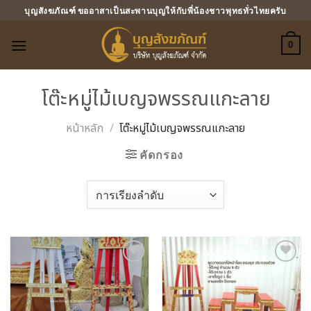
ข้าม
บุญสังฆภัณฑ์ ขออาสาเป็นสะพานบุญให้กับพี่น้องชาวพุทธทั่วไทยครับ
ไป
ยัง
0
เนื้อหา
โต๊ะหมู่ไม้เบญจพรรณแกะลาย
หน้าหลัก
/
โต๊ะหมู่ไม้เบญจพรรณแกะลาย
คัดกรอง
Add to
Add to
Wishlist
Wishlist