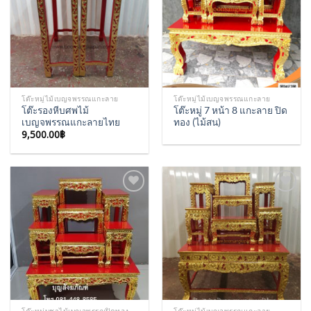
โต๊ะหมู่ไม้เบญจพรรณแกะลาย
โต๊ะหมู่ไม้เบญจพรรณแกะลาย
โต๊ะรองหีบศพไม้
โต๊ะหมู่ 7 หน้า 8 แกะลาย ปิด
เบญจพรรณแกะลายไทย
ทอง (ไม้สน)
9,500.00
฿
Add to
Add to
Wishlist
Wishlist