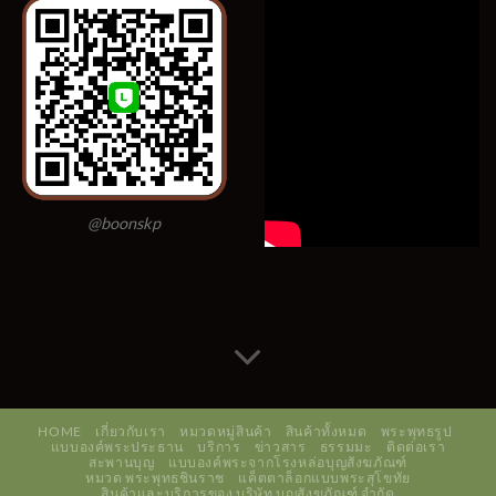
@boonskp
HOME
เกี่ยวกับเรา
หมวดหมู่สินค้า
สินค้าทั้งหมด
พระพุทธรูป
แบบองค์พระประธาน
บริการ
ข่าวสาร
ธรรมมะ
ติดต่อเรา
สะพานบุญ
แบบองค์พระจากโรงหล่อบุญสังฆภัณฑ์
หมวด พระพุทธชินราช
แค็ตตาล็อกแบบพระสุโขทัย
สินค้าและบริการของ บริษัท บุญสังฆภัณฑ์ จำกัด