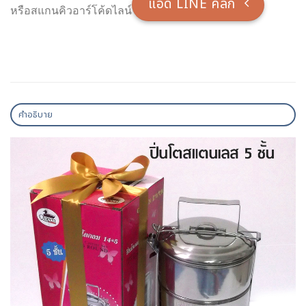
แอ็ด LINE คลิ๊ก
หรือสแกนคิวอาร์โค้ดไลน์
คำอธิบาย