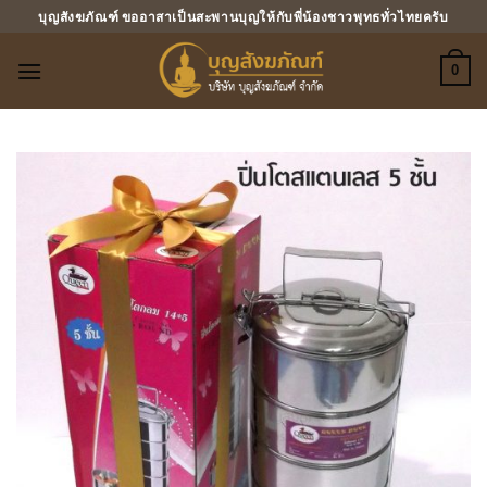
ข้าม
บุญสังฆภัณฑ์ ขออาสาเป็นสะพานบุญให้กับพี่น้องชาวพุทธทั่วไทยครับ
ไป
ยัง
0
เนื้อหา