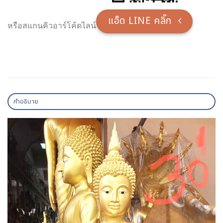
แอ็ด LINE คลิ๊ก
หรือสแกนคิวอาร์โค้ดไลน์
คำอธิบาย