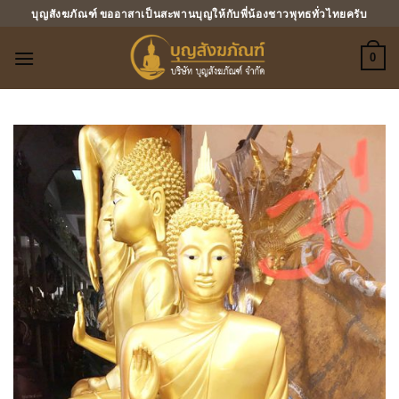
ข้าม
บุญสังฆภัณฑ์ ขออาสาเป็นสะพานบุญให้กับพี่น้องชาวพุทธทั่วไทยครับ
ไป
ยัง
0
เนื้อหา