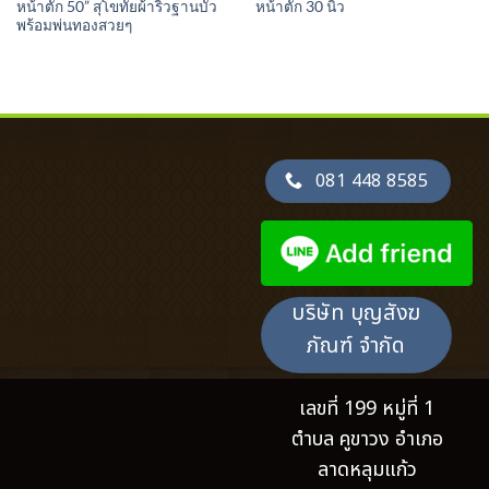
หน้าตัก 50” สุโขทัยผ้าริ้วฐานบัว
หน้าตัก 30 นิ้ว
พร้อมพ่นทองสวยๆ
081 448 8585
บริษัท บุญสังฆ
ภัณฑ์ จำกัด
เลขที่ 199 หมู่ที่ 1
ตำบล คูขาวง อำเภอ
ลาดหลุมแก้ว