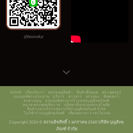
@boonskp
HOME
เกี่ยวกับเรา
หมวดหมู่สินค้า
สินค้าทั้งหมด
พระพุทธรูป
แบบองค์พระประธาน
บริการ
ข่าวสาร
ธรรมมะ
ติดต่อเรา
สะพานบุญ
แบบองค์พระจากโรงหล่อบุญสังฆภัณฑ์
หมวด พระพุทธชินราช
แค็ตตาล็อกแบบพระสุโขทัย
สินค้าและบริการของ บริษัท บุญสังฆภัณฑ์ จำกัด
โบว์ชัวร้านบุญสังฆภัณฑ์
เทียนพรรษา ราคาไม่แพง
Copyright 2026 ©
สงวนลิขสิทธิ์ 1 มกราคม 2560 บริษัท บุญสังฆ
ภัณฑ์ จำกัด