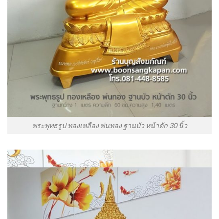
พระพุทธรูป ทองเหลือง พ่นทอง ฐานบัว หน้าตัก 30 นิ้ว