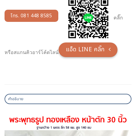
โทร. 081 448 8585
คลิ๊ก
แอ็ด LINE คลิ๊ก
หรือสแกนคิวอาร์โค้ดไลน์
คำอธิบาย