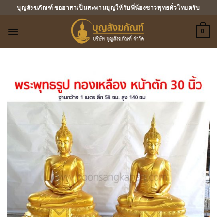
ข้าม
บุญสังฆภัณฑ์ ขออาสาเป็นสะพานบุญให้กับพี่น้องชาวพุทธทั่วไทยครับ
ไป
ยัง
0
เนื้อหา