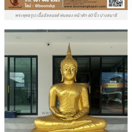
พระพุทธรูป เนื้ออัลลอยด์ พ่นทอง หน้าตัก 60 นิ้ว ปางสมาธิ