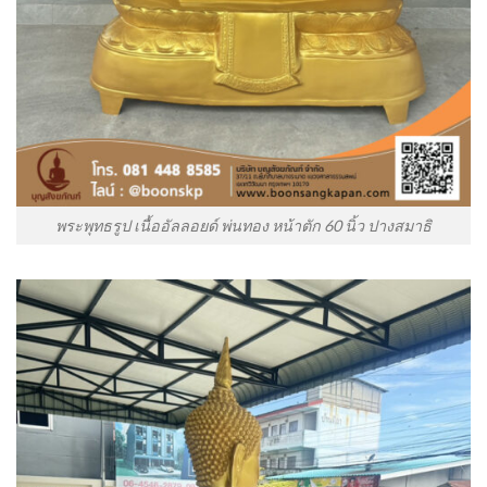
พระพุทธรูป เนื้ออัลลอยด์ พ่นทอง หน้าตัก 60 นิ้ว ปางสมาธิ