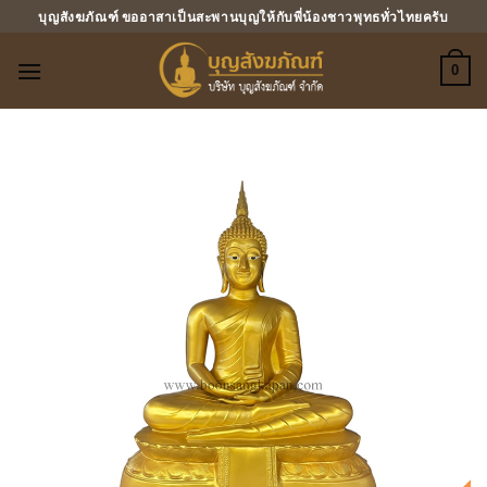
ข้าม
บุญสังฆภัณฑ์ ขออาสาเป็นสะพานบุญให้กับพี่น้องชาวพุทธทั่วไทยครับ
ไป
ยัง
0
เนื้อหา