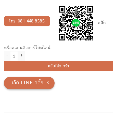
โทร. 081 448 8585
คลิ๊ก
หรือสแกนคิวอาร์โค้ดไลน์
จำนวน พระพุทธรูป เนื้ออัลลอยด์ พ่นทอง หน้าตัก 60 นิ้ว ปางสมาธิ ชิ้น
หยิบใส่ตะกร้า
แอ็ด LINE คลิ๊ก