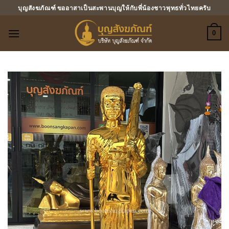
ข้าม
บุญสังฆภัณฑ์ ขออาสาเป็นสะพานบุญให้กับพี่น้องชาวพุทธทั่วไทยครับ
ไป
ยัง
0
เนื้อหา