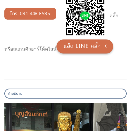
โทร. 081 448 8585
คลิ๊ก
แอ็ด LINE คลิ๊ก
หรือสแกนคิวอาร์โค้ดไลน์
คำอธิบาย