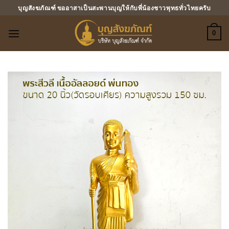
ข้าม
บุญสังฆภัณฑ์ ขออาสาเป็นสะพานบุญให้กับพี่น้องชาวพุทธทั่วไทยครับ
ไป
ยัง
0
เนื้อหา