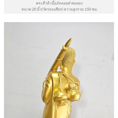
พระสีวลี เนื้ออัลลอยด์ พ่นทอง
ขนาด 20 นิ้ว(วัดรอบเศียร) ความสูงรวม 150 ซม.