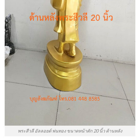
พระสีวลี อัลลอยด์ พ่นทอง ขนาดหน้าตัก 20 นิ้ว ด้านหลัง