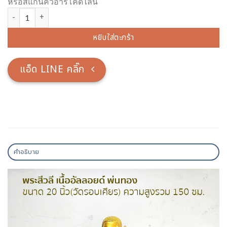
หรือสแกนคิวอาร์โค้ดไลน์
จำนวน พระสีวลี เนื้ออัลลอยด์ พ่นทอง ขนาด 20 นิ้ว(วัดรอบเศียร) ความสู
หยิบใส่ตะกร้า
แอ็ด LINE คลิ๊ก
คำอธิบาย