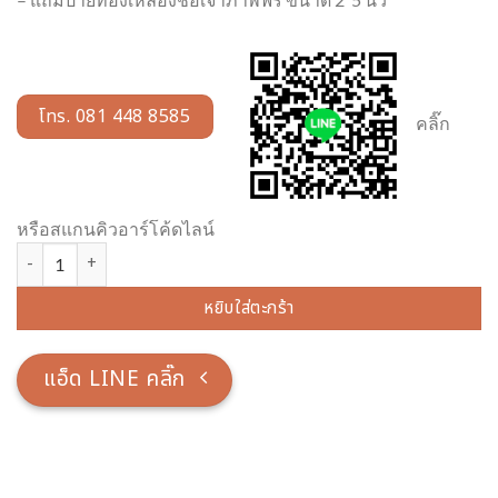
โทร. 081 448 8585
คลิ๊ก
หรือสแกนคิวอาร์โค้ดไลน์
จำนวน โต๊ะหมู่ 9 หน้า 8 ไม้สัก แกะลายดอกพุดตาล ขาสิงห์ ชิ้น
หยิบใส่ตะกร้า
แอ็ด LINE คลิ๊ก