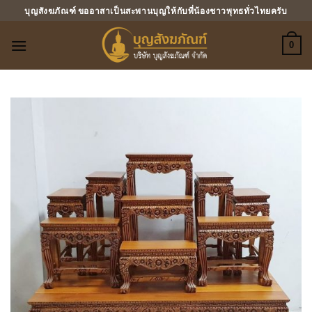
ข้าม
บุญสังฆภัณฑ์ ขออาสาเป็นสะพานบุญให้กับพี่น้องชาวพุทธทั่วไทยครับ
ไป
ยัง
0
เนื้อหา