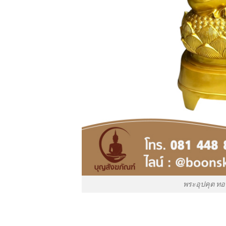
พระอุปคุต ทอง