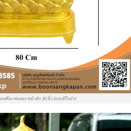
เหลือง พ่นทอง หน้าตัก 30 นิ้ว (แบบมีใบบัว).