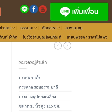
ข่าวสาร
ธรรมมะ
ติดต่อเรา
สะพานบุญ
ัณฑ์ จำกัด
โบว์ชัวร้านบุญสังฆภัณฑ์
เทียนพรรษา ราคาไม่แพง
หมวดหมู่สินค้า
กรอบตราตั้ง
กระดาษสอบธรรมบาลี
กระถางธูปทองเหลือง
ขนาด 15 นิ้ว สูง 115 ซม.