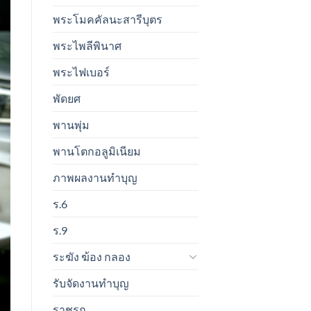
พระโมคคัลนะสารีบุตร
พระไพลีพินาศ
พระไฟเบอร์
พัดยศ
พานพุ่ม
พานโตกอลูมิเนียม
ภาพผลงานทำบุญ
ร.6
ร.9
ระฆัง ฆ้อง กลอง
รับจัดงานทำบุญ
ราชรถ