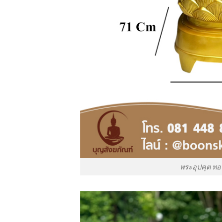
พระอุปคุต ทอง